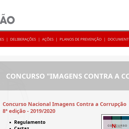
ES
|
DELIBERAÇÕES
|
AÇÕES
|
PLANOS DE PREVENÇÃO
|
DOCUMENT
CONCURSO "IMAGENS CONTRA A C
Concurso Nacional Imagens Contra a Corrupção
8ª edição - 2019/2020
Regulamento
Cartaz