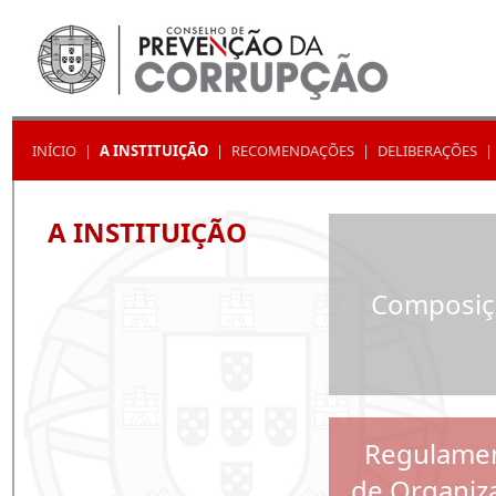
INÍCIO
|
A INSTITUIÇÃO
|
RECOMENDAÇÕES
|
DELIBERAÇÕES
|
A INSTITUIÇÃO
Composiç
Regulame
de Organiz