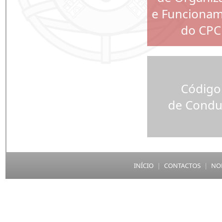
e Funciona
do CPC
Código
de Condu
INÍCIO
|
CONTACTOS
|
NO